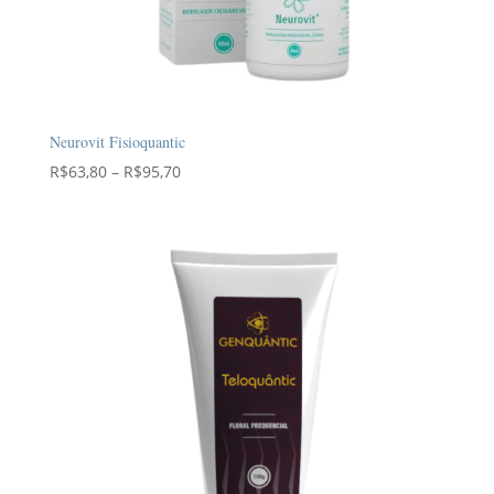
Neurovit Fisioquantic
Faixa
R$
63,80
–
R$
95,70
de
preço:
R$63,80
através
R$95,70