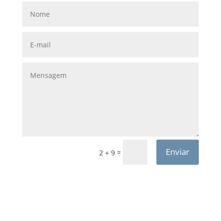
Enviar
=
2 + 9