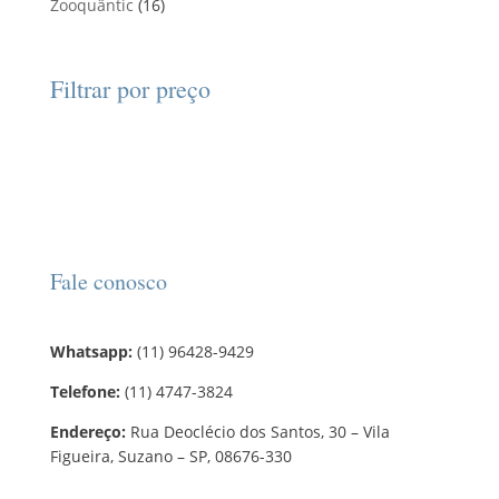
1
Zooquântic
d
16
r
o
o
r
u
6
u
o
s
s
o
t
p
t
d
d
o
r
o
Filtrar por preço
u
u
s
o
s
t
t
d
o
o
u
s
t
o
s
Fale conosco
Whatsapp:
(11) 96428-9429
Telefone:
(11) 4747-3824
Endereço:
Rua Deoclécio dos Santos, 30 – Vila
Figueira, Suzano – SP, 08676-330