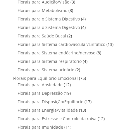
3
Florais para Audição/Visão
3
d
d
s
o
s
r
o
p
u
u
8
Florais para Metabolismo
8
d
o
s
r
t
t
p
u
4
Florais para o Sistema Digestivo
4
d
o
o
o
r
t
p
u
4
Florais para o Sistema Digestivo
d
4
s
s
o
o
r
t
p
u
2
Florais para Saúde Bucal
2
d
s
o
o
r
t
p
u
1
Florais para Sistema cardiovascular/Linfático
d
13
s
o
o
r
t
3
u
8
Florais para Sistema endócrino/nervoso
d
8
s
o
o
p
t
p
u
4
Florais para Sistema respiratório
d
4
s
r
o
r
t
p
u
2
Florais para Sistema urinário
2
o
s
o
o
r
t
p
d
7
Florais para Equilibrio Emocional
75
d
s
o
o
r
u
1
5
Florais para Ansiedade
12
u
d
s
o
t
2
p
t
1
Florais para Depressão
19
u
d
o
p
r
o
9
t
1
Florais para Disposição/Equilíbrio
u
17
s
r
o
s
p
o
7
t
1
Florais para Energia/Vitalidade
o
13
d
r
s
p
o
3
d
u
1
Florais para Estresse e Controle da raiva
o
12
r
s
p
u
t
2
d
1
Florais para Imunidade
11
o
r
t
o