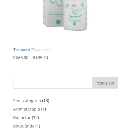
Traumavit Fisioquantic
Faixa
R$
63,80
–
R$
95,70
de
preço:
R$63,80
Pesquisar
através
R$95,70
1
Sem categoria
13
3
1
Aromaterapia
1
p
p
3
Biofactor
32
r
r
2
1
Bioquântic
1
o
o
p