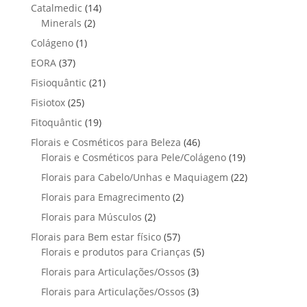
p
d
1
Catalmedic
14
d
r
r
u
2
4
Minerals
2
u
o
o
t
p
p
t
1
Colágeno
1
d
d
o
r
r
o
p
u
3
EORA
37
u
s
o
o
r
t
7
t
2
Fisioquântic
d
21
d
o
o
p
o
1
u
u
2
Fisiotox
25
d
s
r
p
t
t
5
u
1
Fitoquântic
o
19
r
o
o
p
t
9
d
4
Florais e Cosméticos para Beleza
o
46
s
s
r
o
p
u
6
1
Florais e Cosméticos para Pele/Colágeno
d
19
o
r
t
p
9
u
2
Florais para Cabelo/Unhas e Maquiagem
d
22
o
o
r
p
t
2
u
2
Florais para Emagrecimento
d
2
s
o
r
o
p
t
p
u
2
Florais para Músculos
2
d
o
s
r
o
r
t
p
u
d
5
Florais para Bem estar físico
57
o
s
o
o
r
t
u
7
5
Florais e produtos para Crianças
5
d
d
s
o
o
t
p
p
u
3
Florais para Articulações/Ossos
u
3
d
s
o
r
r
t
p
t
3
Florais para Articulações/Ossos
u
3
s
o
o
o
r
o
p
t