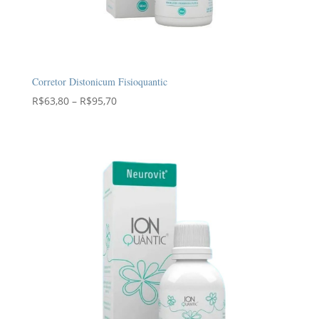
Corretor Distonicum Fisioquantic
Faixa
R$
63,80
–
R$
95,70
de
preço:
R$63,80
através
R$95,70