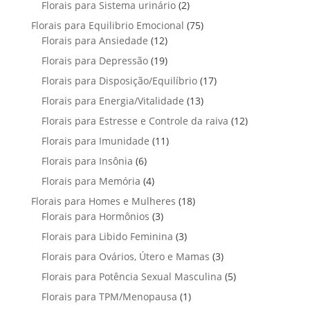
u
2
Florais para Sistema urinário
2
o
s
o
o
r
t
p
d
7
Florais para Equilibrio Emocional
75
d
s
o
o
r
u
1
5
Florais para Ansiedade
12
u
d
s
o
t
2
p
t
1
Florais para Depressão
19
u
d
o
p
r
o
9
t
1
Florais para Disposição/Equilíbrio
u
17
s
r
o
s
p
o
7
t
1
Florais para Energia/Vitalidade
o
13
d
r
s
p
o
3
d
u
1
Florais para Estresse e Controle da raiva
o
12
r
s
p
u
t
2
d
1
Florais para Imunidade
11
o
r
t
o
p
u
1
d
6
Florais para Insônia
6
o
o
s
r
t
p
u
p
d
s
4
Florais para Memória
4
o
o
r
t
r
u
p
d
s
1
Florais para Homes e Mulheres
o
18
o
o
t
r
u
3
8
Florais para Hormônios
3
d
s
d
o
o
t
p
p
u
3
Florais para Libido Feminina
u
3
s
d
o
r
r
t
p
t
3
Florais para Ovários, Útero e Mamas
u
3
s
o
o
o
r
o
p
t
5
Florais para Potência Sexual Masculina
d
d
5
s
o
s
r
o
p
u
u
1
Florais para TPM/Menopausa
1
d
o
s
r
t
t