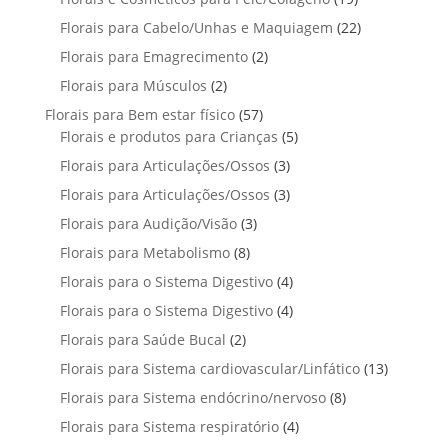
o
r
t
p
9
u
2
Florais para Cabelo/Unhas e Maquiagem
d
22
o
o
r
p
t
2
u
2
Florais para Emagrecimento
d
2
s
o
r
o
p
t
p
u
2
Florais para Músculos
2
d
o
s
r
o
r
t
p
u
d
5
Florais para Bem estar físico
57
o
s
o
o
r
t
u
7
5
Florais e produtos para Crianças
5
d
d
s
o
o
t
p
p
u
3
Florais para Articulações/Ossos
u
3
d
s
o
r
r
t
p
t
3
Florais para Articulações/Ossos
u
3
s
o
o
o
r
o
p
t
3
Florais para Audição/Visão
3
d
d
s
o
s
r
o
p
u
u
8
Florais para Metabolismo
8
d
o
s
r
t
t
p
u
4
Florais para o Sistema Digestivo
4
d
o
o
o
r
t
p
u
4
Florais para o Sistema Digestivo
d
4
s
s
o
o
r
t
p
u
2
Florais para Saúde Bucal
2
d
s
o
o
r
t
p
u
1
Florais para Sistema cardiovascular/Linfático
d
13
s
o
o
r
t
3
u
8
Florais para Sistema endócrino/nervoso
d
8
s
o
o
p
t
p
u
4
Florais para Sistema respiratório
d
4
s
r
o
r
t
p