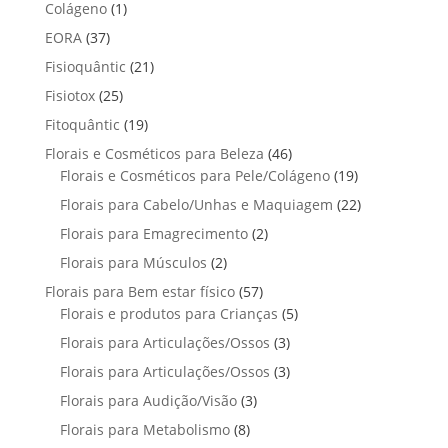
p
p
t
1
Colágeno
1
d
d
o
r
r
o
p
u
3
EORA
37
u
s
o
o
r
t
7
t
2
Fisioquântic
d
21
d
o
o
p
o
1
u
u
2
Fisiotox
25
d
s
r
p
t
t
5
u
1
Fitoquântic
o
19
r
o
o
p
t
9
d
4
Florais e Cosméticos para Beleza
o
46
s
s
r
o
p
u
6
1
Florais e Cosméticos para Pele/Colágeno
d
19
o
r
t
p
9
u
2
Florais para Cabelo/Unhas e Maquiagem
d
22
o
o
r
p
t
2
u
2
Florais para Emagrecimento
d
2
s
o
r
o
p
t
p
u
2
Florais para Músculos
2
d
o
s
r
o
r
t
p
u
d
5
Florais para Bem estar físico
57
o
s
o
o
r
t
u
7
5
Florais e produtos para Crianças
5
d
d
s
o
o
t
p
p
u
3
Florais para Articulações/Ossos
u
3
d
s
o
r
r
t
p
t
3
Florais para Articulações/Ossos
u
3
s
o
o
o
r
o
p
t
3
Florais para Audição/Visão
3
d
d
s
o
s
r
o
p
u
u
8
Florais para Metabolismo
8
d
o
s
r
t
t