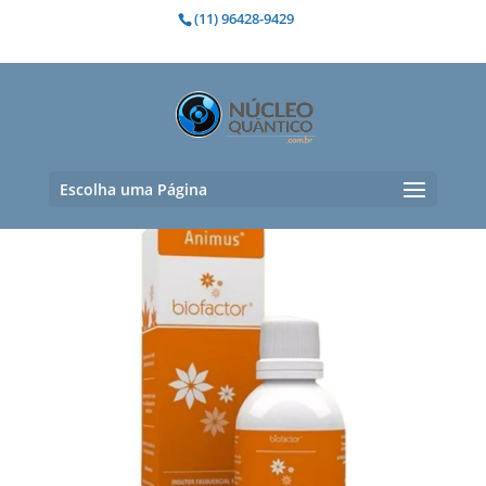
(11) 96428-9429
vontade
Exibindo um único resultado
Escolha uma Página