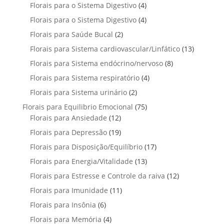
p
u
4
Florais para o Sistema Digestivo
4
d
o
o
o
r
t
p
u
4
Florais para o Sistema Digestivo
d
4
s
s
o
o
r
t
p
u
2
Florais para Saúde Bucal
2
d
s
o
o
r
t
p
u
1
Florais para Sistema cardiovascular/Linfático
d
13
s
o
o
r
t
3
u
8
Florais para Sistema endócrino/nervoso
d
8
s
o
o
p
t
p
u
4
Florais para Sistema respiratório
d
4
s
r
o
r
t
p
u
2
Florais para Sistema urinário
2
o
s
o
o
r
t
p
d
7
Florais para Equilibrio Emocional
75
d
s
o
o
r
u
1
5
Florais para Ansiedade
12
u
d
s
o
t
2
p
t
1
Florais para Depressão
19
u
d
o
p
r
o
9
t
1
Florais para Disposição/Equilíbrio
u
17
s
r
o
s
p
o
7
t
1
Florais para Energia/Vitalidade
o
13
d
r
s
p
o
3
d
u
1
Florais para Estresse e Controle da raiva
o
12
r
s
p
u
t
2
d
1
Florais para Imunidade
11
o
r
t
o
p
u
1
d
6
Florais para Insônia
6
o
o
s
r
t
p
u
p
d
s
4
Florais para Memória
4
o
o
r
t