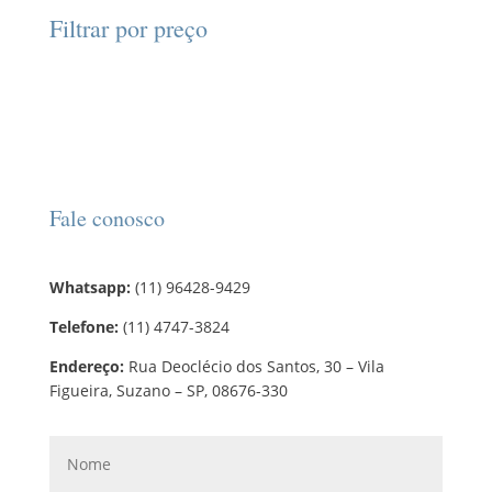
d
d
o
r
o
Filtrar por preço
u
u
s
o
s
t
t
d
o
o
u
s
t
o
s
Fale conosco
Whatsapp:
(11) 96428-9429
Telefone:
(11) 4747-3824
Endereço:
Rua Deoclécio dos Santos, 30 – Vila
Figueira, Suzano – SP, 08676-330