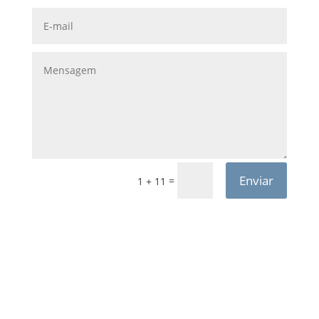
Enviar
=
1 + 11