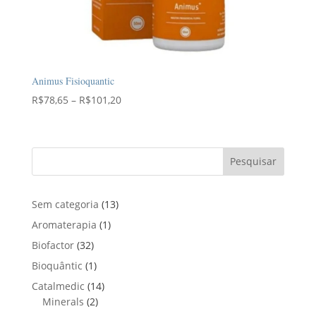
Animus Fisioquantic
Faixa
R$
78,65
–
R$
101,20
de
preço:
R$78,65
Pesquisar
através
R$101,20
1
Sem categoria
13
3
1
Aromaterapia
1
p
p
3
Biofactor
32
r
r
2
1
Bioquântic
1
o
o
p
p
d
1
Catalmedic
14
d
r
r
u
2
4
Minerals
2
u
o
o
t