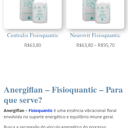
Centralis Fisioquantic
Neurovit Fisioquantic
Faixa
R$
63,80
R$
63,80
–
R$
95,70
de
preço:
R$63,
atravé
R$95,
Anergiflan – Fisioquantic – Para
que serve?
Anergiflan
–
Fisioquantic
é uma essência vibracional floral
envolvida no suporte energético e equilíbrio imune geral.
Busca a reconexão do vínculo energético do processo