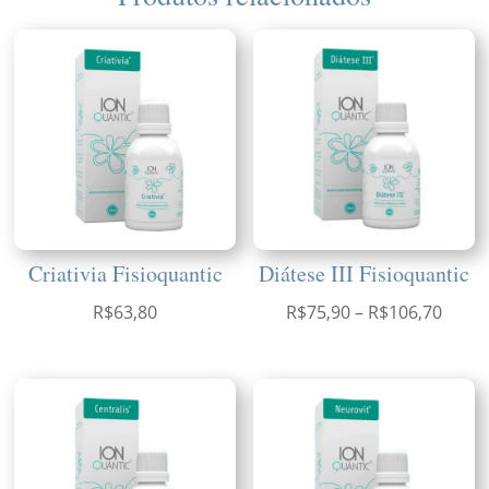
Criativia Fisioquantic
Diátese III Fisioquantic
Faixa
R$
63,80
R$
75,90
–
R$
106,70
de
preço
R$75,
atrav
R$106