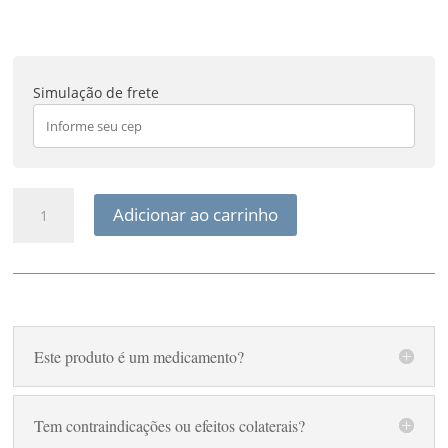
Simulação de frete
Floral
Adicionar ao carrinho
Pet
Medo
de
Fogos
quantidade
Este produto é um medicamento?
Tem contraindicações ou efeitos colaterais?