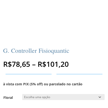
G. Controller Fisioquantic
Faixa
R$
78,65
–
R$
101,20
de
preço:
R$78,65
através
à vista com PIX (5% off) ou parcelado no cartão
R$101,20
Floral