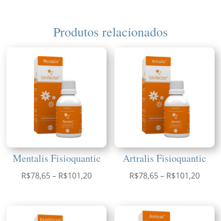
Produtos relacionados
Mentalis Fisioquantic
Artralis Fisioquantic
Faixa
Faixa
R$
78,65
–
R$
101,20
R$
78,65
–
R$
101,20
de
de
preço:
preço
R$78,65
R$78,