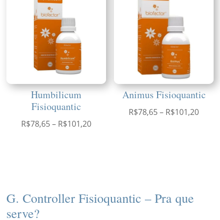
através
atrav
R$101,20
R$101
Humbilicum
Animus Fisioquantic
Fisioquantic
Faixa
R$
78,65
–
R$
101,20
Faixa
R$
78,65
–
R$
101,20
de
de
preço
preço:
R$78,
R$78,65
atrav
através
R$101
R$101,20
G. Controller Fisioquantic – Pra que
serve?