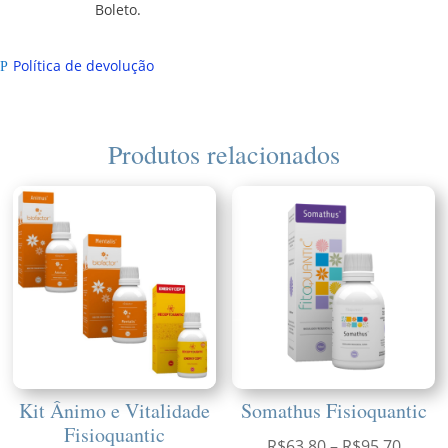
Boleto.
Política de devolução
P
Produtos relacionados
Kit Ânimo e Vitalidade
Somathus Fisioquantic
Fisioquantic
Faixa
R$
63,80
–
R$
95,70