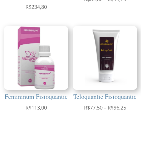
R$
234,80
de
preço:
R$63,
atravé
R$95,
Femininum Fisioquantic
Teloquantic Fisioquantic
Faixa
R$
113,00
R$
77,50
–
R$
96,25
de
preço:
R$77,
atravé