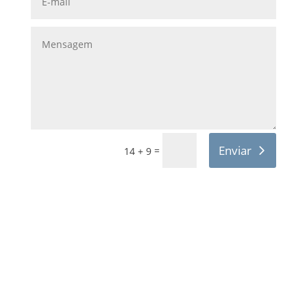
Enviar
=
14 + 9