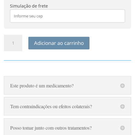
Simulação de frete
Kit
Adicionar ao carrinho
Detox
Completo
Linfático
Hepático
e
Renal
Fisioquantic
Este produto é um medicamento?
quantidade
Tem contraindicações ou efeitos colaterais?
Posso tomar junto com outros tratamentos?