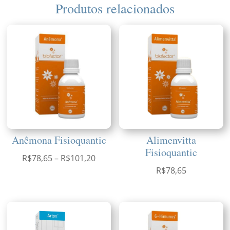
Produtos relacionados
Anêmona Fisioquantic
Alimenvitta
Fisioquantic
Faixa
R$
78,65
–
R$
101,20
R$
78,65
de
preço:
R$78,65
através
R$101,20