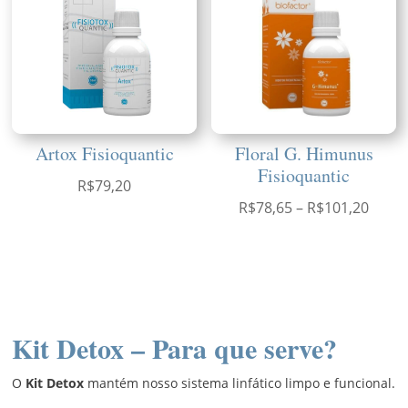
Artox Fisioquantic
Floral G. Himunus
Fisioquantic
R$
79,20
Faixa
R$
78,65
–
R$
101,20
de
preço
R$78,
atrav
R$101
Kit Detox – Para que serve?
O
Kit Detox
mantém nosso sistema linfático limpo e funcional.