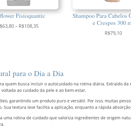
lower Fisioquantic
Shampoo Para Cabelos 
e Crespos 300 
Faixa
$
63,80
–
R$
108,35
R$
79,10
de
preço:
R$63,80
através
R$108,35
ral para o Dia a Dia
a quem busca incluir o autocuidado na rotina diária. Extraído da r
 voltada ao cuidado da pele e ao bem-estar.
o óleo, garantindo um produto puro e versátil. Por isso, muitas pe
Sua textura leve facilita a aplicação, enquanto a rápida absorção
oia uma rotina de cuidado que valoriza ingredientes de origem natu
za.