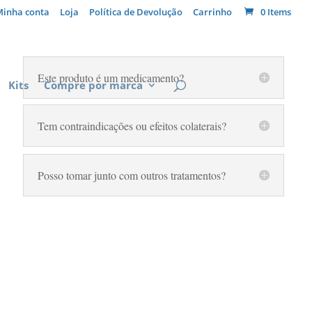
Minha conta
Loja
Política de Devolução
Carrinho
0 Items
Este produto é um medicamento?
Kits
Compre por marca
Tem contraindicações ou efeitos colaterais?
Posso tomar junto com outros tratamentos?