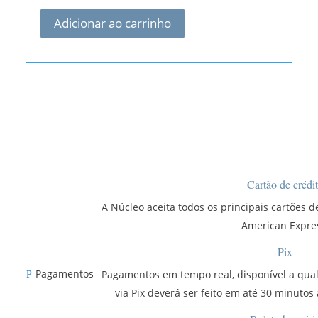
Adicionar ao carrinho
Óleo
de
Copaíba
30
ml
quantidade
Cartão de crédi
A Núcleo aceita todos os principais cartões de
American Expre
Pix
Pagamentos
Pagamentos em tempo real, disponível a qua
P
via Pix deverá ser feito em até 30 minutos