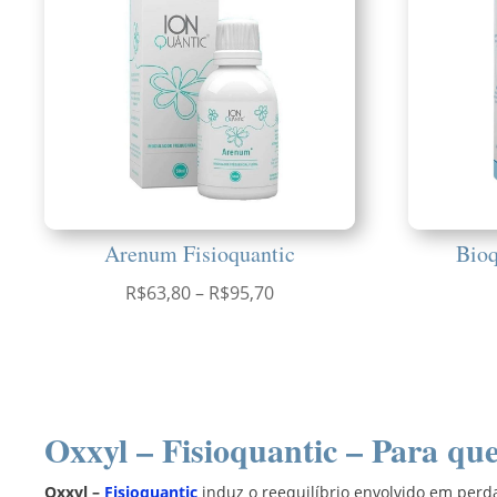
Arenum Fisioquantic
Bioq
Faixa
R$
63,80
–
R$
95,70
de
preço:
R$63,80
através
R$95,70
Oxxyl – Fisioquantic – Para que
Oxxyl –
Fisioquantic
induz o reequilíbrio envolvido em perd