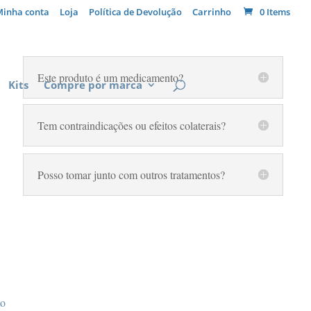
Minha conta
Loja
Política de Devolução
Carrinho
0 Items
Este produto é um medicamento?
Kits
Compre por marca
Tem contraindicações ou efeitos colaterais?
Posso tomar junto com outros tratamentos?
to