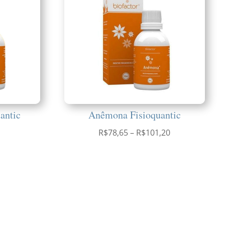
antic
Anêmona Fisioquantic
Faixa
R$
78,65
–
R$
101,20
de
preço:
R$78,65
através
R$101,20