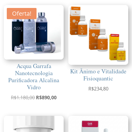
Oferta!
Acqua Garrafa
Kit Ânimo e Vitalidade
Nanotecnologia
Fisioquantic
Purificadora Alcalina
Vidro
R$
234,80
O
O
R$
1.180,00
R$
890,00
preço
preço
original
atual
era:
é:
R$1.180,00.
R$890,00.