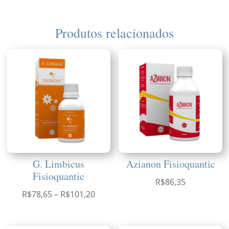
Produtos relacionados
G. Limbicus
Azianon Fisioquantic
Fisioquantic
R$
86,35
Faixa
R$
78,65
–
R$
101,20
de
preço: