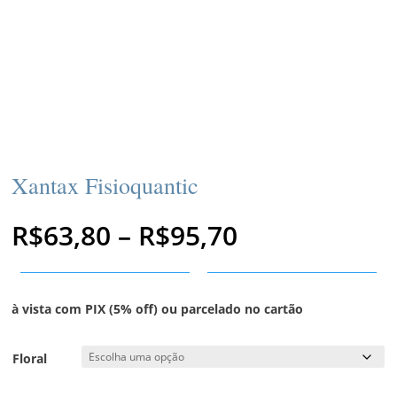
Xantax Fisioquantic
Faixa
R$
63,80
–
R$
95,70
de
preço:
R$63,80
através
à vista com PIX (5% off) ou parcelado no cartão
R$95,70
Floral