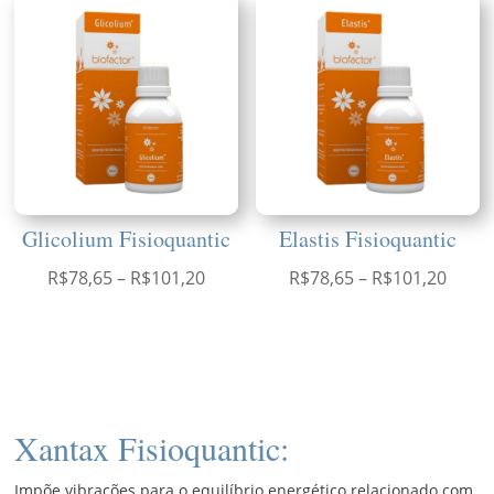
R$78,65
através
R$101,20
Glicolium Fisioquantic
Elastis Fisioquantic
Faixa
Faixa
R$
78,65
–
R$
101,20
R$
78,65
–
R$
101,20
de
de
preço:
preço
R$78,65
R$78,
através
atrav
R$101,20
R$101
Xantax Fisioquantic:
Impõe vibrações para o equilíbrio energético relacionado com