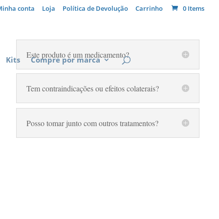
Minha conta
Loja
Política de Devolução
Carrinho
0 Items
Este produto é um medicamento?
Kits
Compre por marca
Tem contraindicações ou efeitos colaterais?
Posso tomar junto com outros tratamentos?