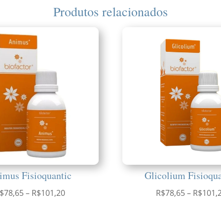
Produtos relacionados
imus Fisioquantic
Glicolium Fisioqu
Faixa
$
78,65
–
R$
101,20
R$
78,65
–
R$
101,
de
preço: