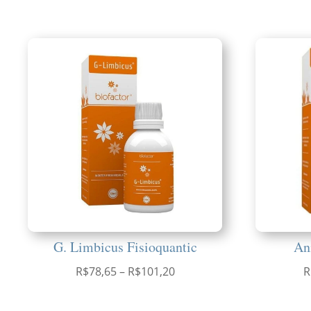
G. Limbicus Fisioquantic
An
Faixa
R$
78,65
–
R$
101,20
R
de
preço: