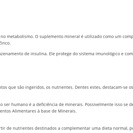
R$78,65
através
R$101,20
no metabolismo. O suplemento mineral é utilizado como um comp
Zinco.
azenamento de insulina. Ele protege do sistema imunológico e comb
 que são ingeridos, os nutrientes. Dentes estes, destacam-se os
o ser humano é a deficiência de minerais. Possivelmente isso se de
entos Alimentares à base de Minerais.
tir de nutrientes destinados a complementar uma dieta normal, por