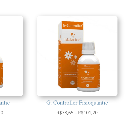
antic
G. Controller Fisioquantic
Faixa
Faixa
20
R$
78,65
–
R$
101,20
de
de
preço:
preço: