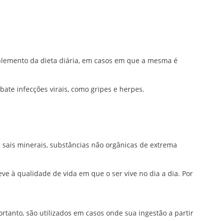
R$78,65
R$78,65
através
através
R$101,20
R$101,20
lemento da dieta diária, em casos em que a mesma é
ate infecções virais, como gripes e herpes.
 sais minerais, substâncias não orgânicas de extrema
ve à qualidade de vida em que o ser vive no dia a dia. Por
tanto, são utilizados em casos onde sua ingestão a partir