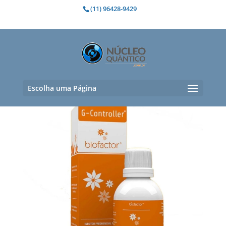
(11) 96428-9429
Atraso do crescimento
Exibindo um único resultado
Escolha uma Página