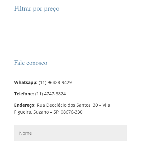
d
d
o
r
o
Filtrar por preço
u
u
s
o
s
t
t
d
o
o
u
s
t
o
s
Fale conosco
Whatsapp:
(11) 96428-9429
Telefone:
(11) 4747-3824
Endereço:
Rua Deoclécio dos Santos, 30 – Vila
Figueira, Suzano – SP, 08676-330