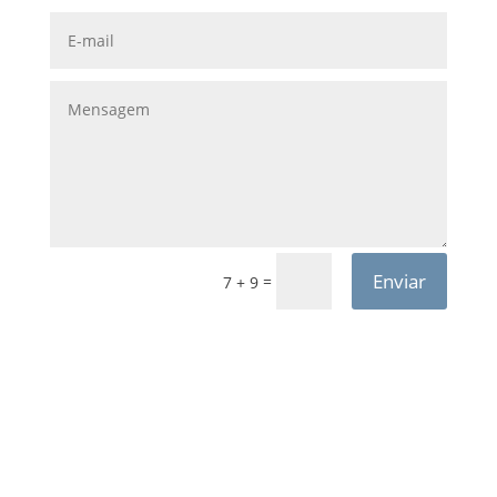
Enviar
=
7 + 9