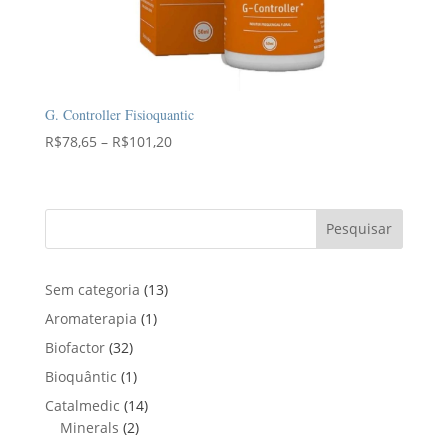
G. Controller Fisioquantic
Faixa
R$
78,65
–
R$
101,20
de
preço:
R$78,65
Pesquisar
através
R$101,20
1
Sem categoria
13
3
1
Aromaterapia
1
p
p
3
Biofactor
32
r
r
2
1
Bioquântic
1
o
o
p
p
d
1
Catalmedic
14
d
r
r
u
2
4
Minerals
2
u
o
o
t