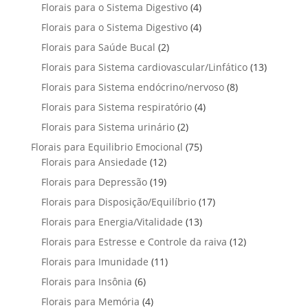
p
u
4
Florais para o Sistema Digestivo
4
d
o
o
o
r
t
p
u
4
Florais para o Sistema Digestivo
d
4
s
s
o
o
r
t
p
u
2
Florais para Saúde Bucal
2
d
s
o
o
r
t
p
u
1
Florais para Sistema cardiovascular/Linfático
d
13
s
o
o
r
t
3
u
8
Florais para Sistema endócrino/nervoso
d
8
s
o
o
p
t
p
u
4
Florais para Sistema respiratório
d
4
s
r
o
r
t
p
u
2
Florais para Sistema urinário
2
o
s
o
o
r
t
p
d
7
Florais para Equilibrio Emocional
75
d
s
o
o
r
u
1
5
Florais para Ansiedade
12
u
d
s
o
t
2
p
t
1
Florais para Depressão
19
u
d
o
p
r
o
9
t
1
Florais para Disposição/Equilíbrio
u
17
s
r
o
s
p
o
7
t
1
Florais para Energia/Vitalidade
o
13
d
r
s
p
o
3
d
u
1
Florais para Estresse e Controle da raiva
o
12
r
s
p
u
t
2
d
1
Florais para Imunidade
11
o
r
t
o
p
u
1
d
6
Florais para Insônia
6
o
o
s
r
t
p
u
p
d
s
4
Florais para Memória
4
o
o
r
t