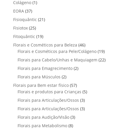
p
p
t
1
Colágeno
1
d
d
o
r
r
o
p
u
3
EORA
37
u
s
o
o
r
t
7
t
2
Fisioquântic
d
21
d
o
o
p
o
1
u
u
2
Fisiotox
25
d
s
r
p
t
t
5
u
1
Fitoquântic
o
19
r
o
o
p
t
9
d
4
Florais e Cosméticos para Beleza
o
46
s
s
r
o
p
u
6
1
Florais e Cosméticos para Pele/Colágeno
d
19
o
r
t
p
9
u
2
Florais para Cabelo/Unhas e Maquiagem
d
22
o
o
r
p
t
2
u
2
Florais para Emagrecimento
d
2
s
o
r
o
p
t
p
u
2
Florais para Músculos
2
d
o
s
r
o
r
t
p
u
d
5
Florais para Bem estar físico
57
o
s
o
o
r
t
u
7
5
Florais e produtos para Crianças
5
d
d
s
o
o
t
p
p
u
3
Florais para Articulações/Ossos
u
3
d
s
o
r
r
t
p
t
3
Florais para Articulações/Ossos
u
3
s
o
o
o
r
o
p
t
3
Florais para Audição/Visão
3
d
d
s
o
s
r
o
p
u
u
8
Florais para Metabolismo
8
d
o
s
r
t
t