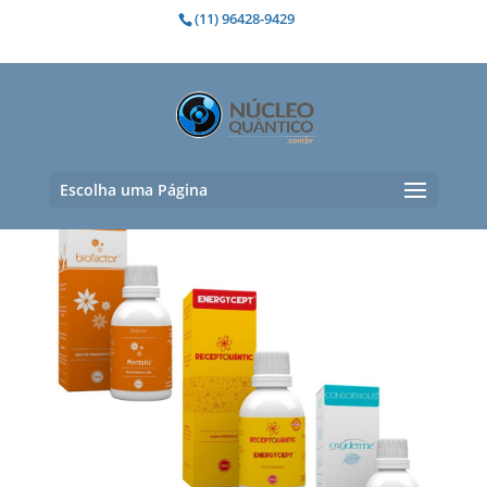
(11) 96428-9429
mental
Exibindo um único resultado
Escolha uma Página