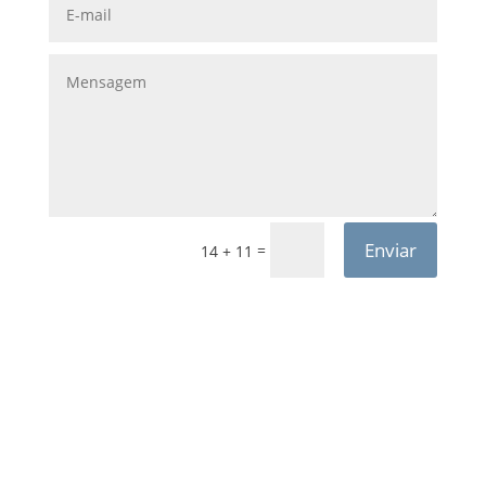
Enviar
=
14 + 11