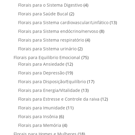
r
t
p
u
4
Florais para o Sistema Digestivo
d
4
s
s
o
o
r
t
p
u
2
Florais para Saúde Bucal
2
d
s
o
o
r
t
p
u
1
Florais para Sistema cardiovascular/Linfático
d
13
s
o
o
r
t
3
u
8
Florais para Sistema endócrino/nervoso
d
8
s
o
o
p
t
p
u
4
Florais para Sistema respiratório
d
4
s
r
o
r
t
p
u
2
Florais para Sistema urinário
2
o
s
o
o
r
t
p
d
7
Florais para Equilibrio Emocional
75
d
s
o
o
r
u
1
5
Florais para Ansiedade
12
u
d
s
o
t
2
p
t
1
Florais para Depressão
19
u
d
o
p
r
o
9
t
1
Florais para Disposição/Equilíbrio
u
17
s
r
o
s
p
o
7
t
1
Florais para Energia/Vitalidade
o
13
d
r
s
p
o
3
d
u
1
Florais para Estresse e Controle da raiva
o
12
r
s
p
u
t
2
d
1
Florais para Imunidade
11
o
r
t
o
p
u
1
d
6
Florais para Insônia
6
o
o
s
r
t
p
u
p
d
s
4
Florais para Memória
4
o
o
r
t
r
u
p
d
s
1
Florais para Homes e Mulheres
o
18
o