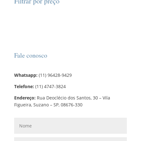
Filtrar por preço
u
u
s
o
s
t
t
d
o
o
u
s
t
o
s
Fale conosco
Whatsapp:
(11) 96428-9429
Telefone:
(11) 4747-3824
Endereço:
Rua Deoclécio dos Santos, 30 – Vila
Figueira, Suzano – SP, 08676-330