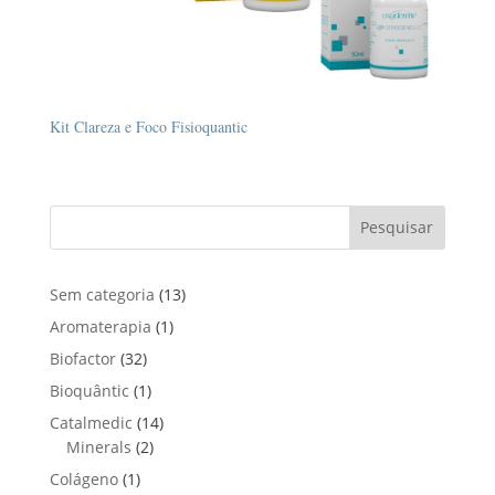
Kit Clareza e Foco Fisioquantic
Pesquisar
1
Sem categoria
13
3
1
Aromaterapia
1
p
p
3
Biofactor
32
r
r
2
1
Bioquântic
1
o
o
p
p
d
1
Catalmedic
14
d
r
r
u
2
4
Minerals
2
u
o
o
t
p
p
t
1
Colágeno
1
d
d
o
r
r