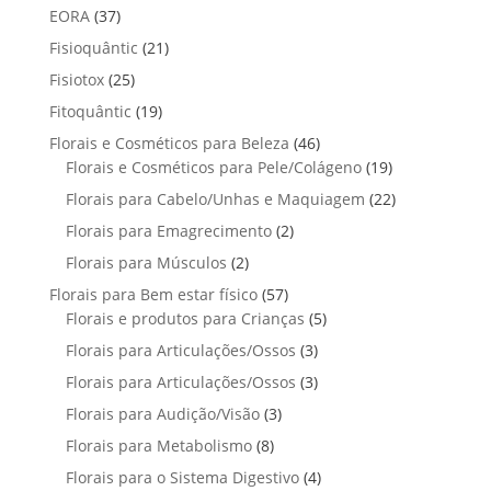
o
p
u
3
EORA
37
u
s
o
o
r
t
7
t
2
Fisioquântic
d
21
d
o
o
p
o
1
u
u
2
Fisiotox
25
d
s
r
p
t
t
5
u
1
Fitoquântic
o
19
r
o
o
p
t
9
d
4
Florais e Cosméticos para Beleza
o
46
s
s
r
o
p
u
6
1
Florais e Cosméticos para Pele/Colágeno
d
19
o
r
t
p
9
u
2
Florais para Cabelo/Unhas e Maquiagem
d
22
o
o
r
p
t
2
u
2
Florais para Emagrecimento
d
2
s
o
r
o
p
t
p
u
2
Florais para Músculos
2
d
o
s
r
o
r
t
p
u
d
5
Florais para Bem estar físico
57
o
s
o
o
r
t
u
7
5
Florais e produtos para Crianças
5
d
d
s
o
o
t
p
p
u
3
Florais para Articulações/Ossos
u
3
d
s
o
r
r
t
p
t
3
Florais para Articulações/Ossos
u
3
s
o
o
o
r
o
p
t
3
Florais para Audição/Visão
3
d
d
s
o
s
r
o
p
u
u
8
Florais para Metabolismo
8
d
o
s
r
t
t
p
u
4
Florais para o Sistema Digestivo
4
d
o
o
o