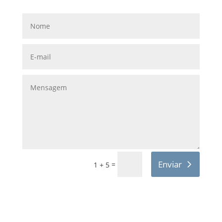
Enviar
=
1 + 5