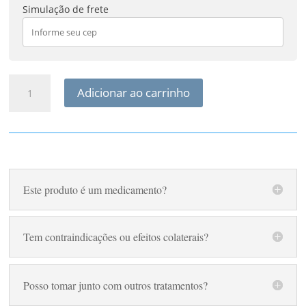
Simulação de frete
Floral
Adicionar ao carrinho
Pet
Medo
de
Tempestade
quantidade
Este produto é um medicamento?
Tem contraindicações ou efeitos colaterais?
Posso tomar junto com outros tratamentos?