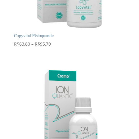
Copyvital Fisioquantic
Faixa
R$
63,80
–
R$
95,70
de
preço:
R$63,80
através
R$95,70