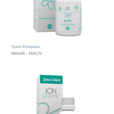
Xantax Fisioquantic
Faixa
R$
63,80
–
R$
95,70
de
preço:
R$63,80
através
R$95,70