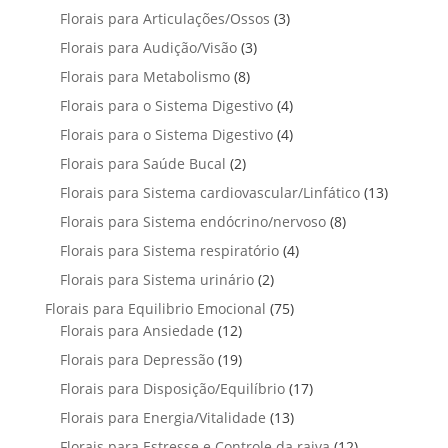
r
r
t
p
t
3
Florais para Articulações/Ossos
u
3
s
o
o
o
r
o
p
t
3
Florais para Audição/Visão
3
d
d
s
o
s
r
o
p
u
u
8
Florais para Metabolismo
8
d
o
s
r
t
t
p
u
4
Florais para o Sistema Digestivo
4
d
o
o
o
r
t
p
u
4
Florais para o Sistema Digestivo
d
4
s
s
o
o
r
t
p
u
2
Florais para Saúde Bucal
2
d
s
o
o
r
t
p
u
1
Florais para Sistema cardiovascular/Linfático
d
13
s
o
o
r
t
3
u
8
Florais para Sistema endócrino/nervoso
d
8
s
o
o
p
t
p
u
4
Florais para Sistema respiratório
d
4
s
r
o
r
t
p
u
2
Florais para Sistema urinário
2
o
s
o
o
r
t
p
d
7
Florais para Equilibrio Emocional
75
d
s
o
o
r
u
1
5
Florais para Ansiedade
12
u
d
s
o
t
2
p
t
1
Florais para Depressão
19
u
d
o
p
r
o
9
t
1
Florais para Disposição/Equilíbrio
u
17
s
r
o
s
p
o
7
t
1
Florais para Energia/Vitalidade
o
13
d
r
s
p
o
3
d
u
1
Florais para Estresse e Controle da raiva
o
12