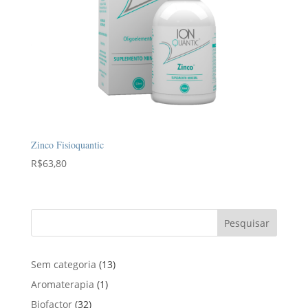
Zinco Fisioquantic
R$
63,80
Pesquisar
1
Sem categoria
13
3
1
Aromaterapia
1
p
p
3
Biofactor
32