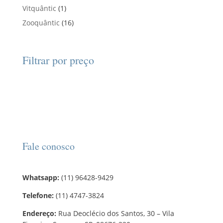
r
o
3
u
u
1
Vitquântic
1
o
o
p
t
t
p
d
1
Zooquântic
d
16
r
o
o
r
u
6
u
o
s
s
o
t
p
t
d
d
o
r
o
Filtrar por preço
u
u
s
o
s
t
t
d
o
o
u
s
t
o
s
Fale conosco
Whatsapp:
(11) 96428-9429
Telefone:
(11) 4747-3824
Endereço:
Rua Deoclécio dos Santos, 30 – Vila