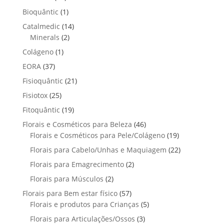
r
r
2
1
Bioquântic
1
o
o
p
p
d
1
Catalmedic
14
d
r
r
u
2
4
Minerals
2
u
o
o
t
p
p
t
1
Colágeno
1
d
d
o
r
r
o
p
u
3
EORA
37
u
s
o
o
r
t
7
t
2
Fisioquântic
d
21
d
o
o
p
o
1
u
u
2
Fisiotox
25
d
s
r
p
t
t
5
u
1
Fitoquântic
o
19
r
o
o
p
t
9
d
4
Florais e Cosméticos para Beleza
o
46
s
s
r
o
p
u
6
1
Florais e Cosméticos para Pele/Colágeno
d
19
o
r
t
p
9
u
2
Florais para Cabelo/Unhas e Maquiagem
d
22
o
o
r
p
t
2
u
2
Florais para Emagrecimento
d
2
s
o
r
o
p
t
p
u
2
Florais para Músculos
2
d
o
s
r
o
r
t
p
u
d
5
Florais para Bem estar físico
57
o
s
o
o
r
t
u
7
5
Florais e produtos para Crianças
5
d
d
s
o
o
t
p
p
u
3
Florais para Articulações/Ossos
u
3
d
s
o